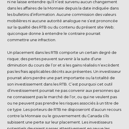
ni ne laisse entendre qu’il n’est survenu aucun changement
dans les affaires de la Monnaie depuis la date indiquée dans
les bulletins d’information. Aucune commission des valeurs
mobilières ni aucune autorité analogue ne s’est prononcée
sur la qualité des RTB ou du contenu du présent site Web;
quiconque donne à entendre le contraire pourrait
commettre une infraction.
Un placement dans les RTB comporte un certain degré de
risque; des pertes peuvent survenir à la suite d’une
diminution du cours de l’or et si les gains réalisés n’excèdent
pas les frais applicables décrits aux présentes. Un investisseur
pourrait alors perdre une part importante ou la totalité de
son investissement dans les RTB. C’est pourquoi cet outil
d’investissement pourrait ne pas convenir aux personnes qui
ne connaissent pas le marché de l’or, ou qui ne veulent pas
ou ne peuvent pas prendre les risques associés à un titre de
ce type. Les porteurs de RTB ne disposeront d’aucun recours
contre la Monnaie ou le gouvernement du Canada s’ils
subissent une perte sur leur placement. Les investisseurs
potentiels devraient passer attentivement en revue les