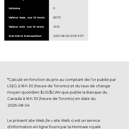
Volume
0
Valeur max. sur 12 mois
80.70
Valeur min. sur 12 mois
49.15
Dernière transaction
2026-08-03 20:00 EDT
*Calculé en fonction du prix au comptant de l’or publié par
LSEG à 16 h 30 (heure de Toronto) et du taux de change
moyen quotidien $US/$CAN que publie la Banque du
Canada à 16 h 30 (heure de Toronto) en date du
Le présent site Web (le « site Web ») est un service
d’information en ligne fourni par la Monnaie royale