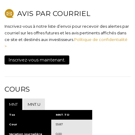
AVIS PAR COURRIEL
Inscrivez-vous à notre liste d’envoi pour recevoir des alertes par
courriel sur les offres futures et les avis pertinents affichés dans
ce site et destinés aux investisseurs.
Politique de confidentialité
>
Inscrivez-vous maintenant.
COURS
MNT
MNT.U
Tsx
MNT.TO
Cour
59.87
Variation journalière
0.00