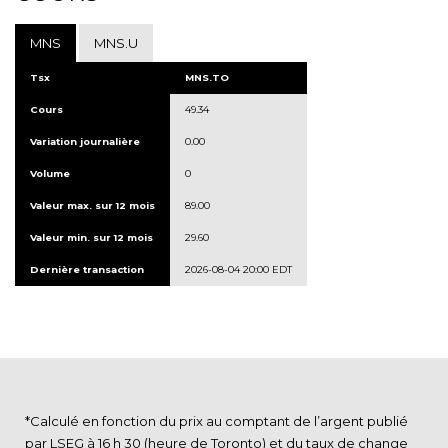
MNS
MNS.U
Tsx
MNS.TO
Cours
49.34
Variation journalière
0.00
Volume
0
Valeur max. sur 12 mois
89.00
Valeur min. sur 12 mois
29.60
Dernière transaction
2026-08-04 20:00 EDT
*Calculé en fonction du prix au comptant de l’argent publié
par LSEG à 16 h 30 (heure de Toronto) et du taux de change