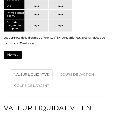
VLi
N/A
N/A
Prime/escompte
N/A
N/A
à la VLi
Cours de
l'argent au
N/A
N/A
comptant
Les données de la Bourse de Toronto (TSX) sont affichées avec un décalage
d’au moins 30 minutes.
Nota »
VALEUR LIQUIDATIVE
COURS DE L’ACTION
COURS DE L’ARGENT
VALEUR LIQUIDATIVE EN