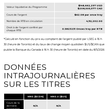
$148,662,297 USD
Valeur liquidative du Programme
$208,505,577 CAD
Cours de l’argent
$62.08
par once troy
Nombre de RTB en circulation
4,112,202.00
Droit à de l’argent conféré par
0.5823231
Onces troy par RTB
chaque RTB
*Calculé en fonction du prix au comptant de l’argent publié par LSEG à 16 h
30 (heure de Toronto) et du taux de change moyen quotidien $US/$CAN que
publie la Banque du Canada à 16 h 30 (heure de Toronto) en date du 8/5/2026
DONNÉES
INTRAJOURNALIÈRES
SUR LES TITRES
MNS ($CDN)
MNS.U ($US)
Cours de la
dernière
N/A
N/A
transaction