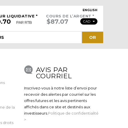
ENGLISH
UR LIQUIDATIVE *
COURS DE L’ARGENT *
CAD
PAR RTB
US
OR
AVIS PAR
COURRIEL
ons
Inscrivez-vous à notre liste d’envoi pour
recevoir des alertes par courriel sur les
offres futures et les avis pertinents
affichés dans ce site et destinés aux
me de la
investisseurs.
Politique de confidentialité
>
 droits