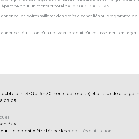
 l'épargne pour un montant total de 100 000 000 $CAN
nnonce les points saillants des droits d'achat liés au programme de 
annonce l'émission d'un nouveau produit d'investissement en argen
nt publié par LSEG à 16 h 30 (heure de Toronto) et du taux de chang
iques
ervés. »
ateurs acceptent d’être liés par les
modalités d’utilisation