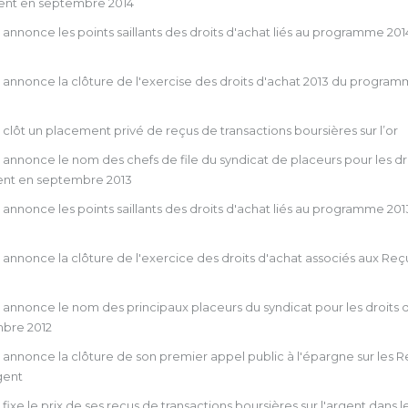
gent en septembre 2014
nnonce les points saillants des droits d'achat liés au programme 201
annonce la clôture de l'exercise des droits d'achat 2013 du program
lôt un placement privé de reçus de transactions boursières sur l’or
nnonce le nom des chefs de file du syndicat de placeurs pour les dr
gent en septembre 2013
nnonce les points saillants des droits d'achat liés au programme 201
annonce la clôture de l'exercice des droits d'achat associés aux Reç
annonce le nom des principaux placeurs du syndicat pour les droits 
mbre 2012
annonce la clôture de son premier appel public à l'épargne sur les 
rgent
xe le prix de ses reçus de transactions boursières sur l'argent dans 