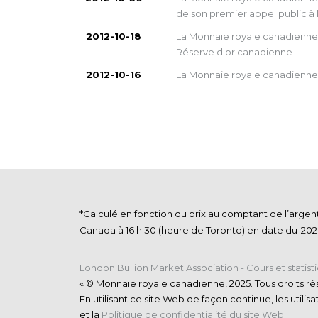
de son premier appel public à
2012-10-18
La Monnaie royale canadienne a
Réserve d'or canadienne
2012-10-16
La Monnaie royale canadienne 
*Calculé en fonction du prix au comptant de l’arge
Canada à 16 h 30 (heure de Toronto) en date du
London Bullion Market Association - Cours et statist
« © Monnaie royale canadienne, 2025. Tous droits rés
En utilisant ce site Web de façon continue, les utilis
et la
Politique de confidentialité du site Web.
.