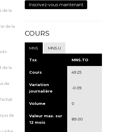
Inscrivez-vous maintenant
4 de la
me de la
COURS
MNS
MNS.U
oits
Tsx
MNS.TO
3 de la
Cours
49.25
us de
Variation
-0.09
journalière
d'achat
Volume
0
Reçus de
Valeur max. sur
89.00
12 mois
le cadre